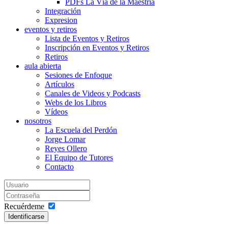
PDFs La Vía de la Maestría
Integración
Expresion
eventos y retiros
Lista de Eventos y Retiros
Inscripción en Eventos y Retiros
Retiros
aula abierta
Sesiones de Enfoque
Artículos
Canales de Videos y Podcasts
Webs de los Libros
Vídeos
nosotros
La Escuela del Perdón
Jorge Lomar
Reyes Ollero
El Equipo de Tutores
Contacto
Recuérdeme
Identificarse