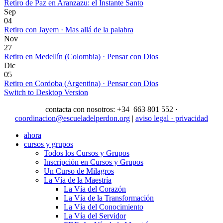
Retiro de Paz en Aranzazu: el Instante Santo
Sep
04
Retiro con Jayem · Mas allá de la palabra
Nov
27
Retiro en Medellín (Colombia) · Pensar con Dios
Dic
05
Retiro en Cordoba (Argentina) · Pensar con Dios
Switch to Desktop Version
contacta con nosotros: +34 663 801 552 ·
coordinacion@escueladelperdon.org
|
aviso legal · privacidad
ahora
cursos y grupos
Todos los Cursos y Grupos
Inscripción en Cursos y Grupos
Un Curso de Milagros
La Vía de la Maestría
La Vía del Corazón
La Vía de la Transformación
La Vía del Conocimiento
La Vía del Servidor