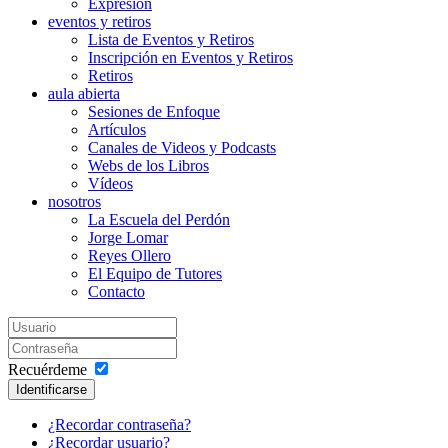
Expresion
eventos y retiros
Lista de Eventos y Retiros
Inscripción en Eventos y Retiros
Retiros
aula abierta
Sesiones de Enfoque
Artículos
Canales de Videos y Podcasts
Webs de los Libros
Vídeos
nosotros
La Escuela del Perdón
Jorge Lomar
Reyes Ollero
El Equipo de Tutores
Contacto
Recuérdeme
Identificarse
¿Recordar contraseña?
¿Recordar usuario?